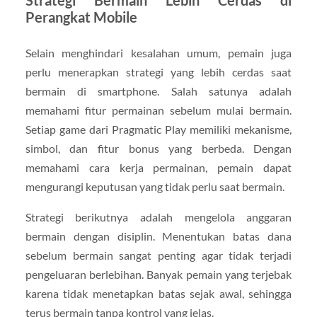
Strategi Bermain Lebih Cerdas di
Perangkat Mobile
Selain menghindari kesalahan umum, pemain juga
perlu menerapkan strategi yang lebih cerdas saat
bermain di smartphone. Salah satunya adalah
memahami fitur permainan sebelum mulai bermain.
Setiap game dari
Pragmatic Play
memiliki mekanisme,
simbol, dan fitur bonus yang berbeda. Dengan
memahami cara kerja permainan, pemain dapat
mengurangi keputusan yang tidak perlu saat bermain.
Strategi berikutnya adalah mengelola anggaran
bermain dengan disiplin. Menentukan batas dana
sebelum bermain sangat penting agar tidak terjadi
pengeluaran berlebihan. Banyak pemain yang terjebak
karena tidak menetapkan batas sejak awal, sehingga
terus bermain tanpa kontrol yang jelas.