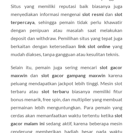
Situs yang memiliki reputasi baik biasanya juga
menyediakan informasi mengenai
slot resmi
dan
slot
terpercaya
, sehingga pemain tidak perlu khawatir
dengan penipuan atau masalah saat melakukan
deposit dan withdraw. Pemilihan situs yang tepat juga
berkaitan dengan ketersediaan
link slot online
yang
mudah diakses, tanpa gangguan atau kesulitan teknis.
Selain itu, pemain juga sering mencari
slot gacor
maxwin
dan
slot gacor gampang maxwin
karena
peluang mendapatkan jackpot lebih tinggi. Mesin slot
terbaru atau
slot terbaru
biasanya memiliki fitur
bonus menarik, free spin, dan multiplier yang membuat
permainan lebih menguntungkan. Para pemain yang
cerdas akan memanfaatkan waktu tertentu ketika
slot
gacor malam ini
sedang aktif, karena beberapa mesin
cenderung memberikan hadiah besar pada waktu