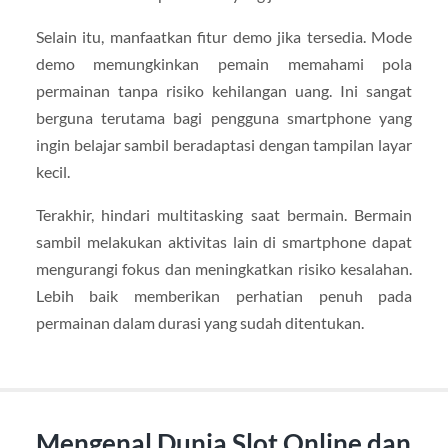
Selain itu, manfaatkan fitur demo jika tersedia. Mode
demo memungkinkan pemain memahami pola
permainan tanpa risiko kehilangan uang. Ini sangat
berguna terutama bagi pengguna smartphone yang
ingin belajar sambil beradaptasi dengan tampilan layar
kecil.
Terakhir, hindari multitasking saat bermain. Bermain
sambil melakukan aktivitas lain di smartphone dapat
mengurangi fokus dan meningkatkan risiko kesalahan.
Lebih baik memberikan perhatian penuh pada
permainan dalam durasi yang sudah ditentukan.
Mengenal Dunia Slot Online dan