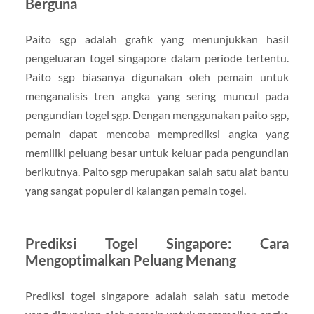
Berguna
Paito sgp adalah grafik yang menunjukkan hasil
pengeluaran togel singapore dalam periode tertentu.
Paito sgp biasanya digunakan oleh pemain untuk
menganalisis tren angka yang sering muncul pada
pengundian togel sgp. Dengan menggunakan paito sgp,
pemain dapat mencoba memprediksi angka yang
memiliki peluang besar untuk keluar pada pengundian
berikutnya. Paito sgp merupakan salah satu alat bantu
yang sangat populer di kalangan pemain togel.
Prediksi Togel Singapore: Cara
Mengoptimalkan Peluang Menang
Prediksi togel singapore adalah salah satu metode