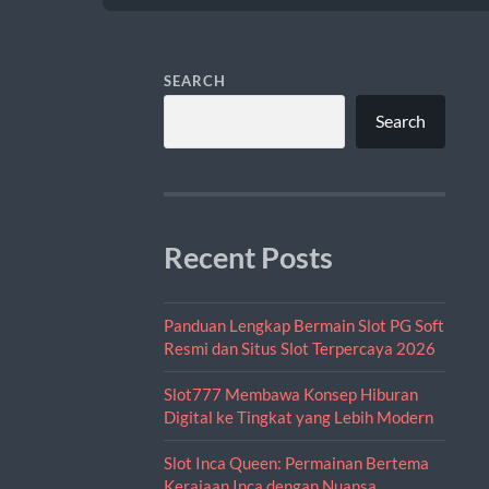
SEARCH
Search
Recent Posts
Panduan Lengkap Bermain Slot PG Soft
Resmi dan Situs Slot Terpercaya 2026
Slot777 Membawa Konsep Hiburan
Digital ke Tingkat yang Lebih Modern
Slot Inca Queen: Permainan Bertema
Kerajaan Inca dengan Nuansa