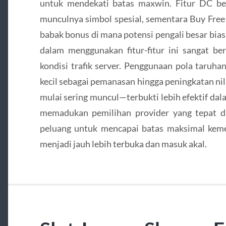
untuk mendekati batas maxwin. Fitur DC be
munculnya simbol spesial, sementara Buy Free
babak bonus di mana potensi pengali besar bia
dalam menggunakan fitur-fitur ini sangat b
kondisi trafik server. Penggunaan pola taruha
kecil sebagai pemanasan hingga peningkatan ni
mulai sering muncul—terbukti lebih efektif d
memadukan pemilihan provider yang tepat da
peluang untuk mencapai batas maksimal keme
menjadi jauh lebih terbuka dan masuk akal.