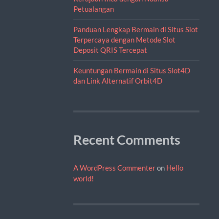
Petualangan
Panduan Lengkap Bermain di Situs Slot
Terpercaya dengan Metode Slot
Deposit QRIS Tercepat
Keuntungan Bermain di Situs Slot4D
dan Link Alternatif Orbit4D
Recent Comments
A WordPress Commenter
on
Hello
world!