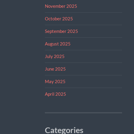
November 2025
October 2025
September 2025
August 2025
July 2025
June 2025
May 2025
April 2025
Categories