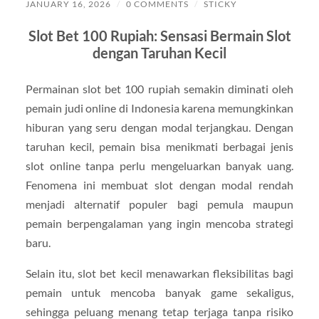
JANUARY 16, 2026
/
0 COMMENTS
/
STICKY
Slot Bet 100 Rupiah: Sensasi Bermain Slot
dengan Taruhan Kecil
Permainan slot bet 100 rupiah semakin diminati oleh
pemain judi online di Indonesia karena memungkinkan
hiburan yang seru dengan modal terjangkau. Dengan
taruhan kecil, pemain bisa menikmati berbagai jenis
slot online tanpa perlu mengeluarkan banyak uang.
Fenomena ini membuat slot dengan modal rendah
menjadi alternatif populer bagi pemula maupun
pemain berpengalaman yang ingin mencoba strategi
baru.
Selain itu, slot bet kecil menawarkan fleksibilitas bagi
pemain untuk mencoba banyak game sekaligus,
sehingga peluang menang tetap terjaga tanpa risiko