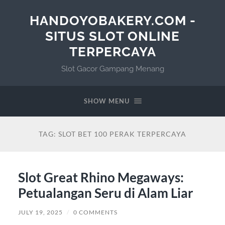
HANDOYOBAKERY.COM -
SITUS SLOT ONLINE
TERPERCAYA
Slot Gacor Gampang Menang
SHOW MENU
TAG:
SLOT BET 100 PERAK TERPERCAYA
Slot Great Rhino Megaways:
Petualangan Seru di Alam Liar
JULY 19, 2025
/
0 COMMENTS