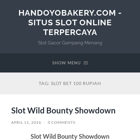
HANDOYOBAKERY.COM -
SITUS SLOT ONLINE
TERPERCAYA
Slot Gacor Gampang Menang
SHOW MENU
TAG:
SLOT BET 100 RUPIAH
Slot Wild Bounty Showdown
APRIL 11, 2026
/
0 COMMENTS
Slot Wild Bounty Showdown