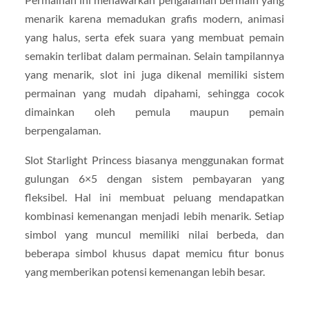
menarik karena memadukan grafis modern, animasi
yang halus, serta efek suara yang membuat pemain
semakin terlibat dalam permainan. Selain tampilannya
yang menarik, slot ini juga dikenal memiliki sistem
permainan yang mudah dipahami, sehingga cocok
dimainkan oleh pemula maupun pemain
berpengalaman.
Slot Starlight Princess biasanya menggunakan format
gulungan 6×5 dengan sistem pembayaran yang
fleksibel. Hal ini membuat peluang mendapatkan
kombinasi kemenangan menjadi lebih menarik. Setiap
simbol yang muncul memiliki nilai berbeda, dan
beberapa simbol khusus dapat memicu fitur bonus
yang memberikan potensi kemenangan lebih besar.