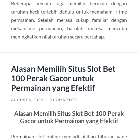
Beberapa pemain juga memilih bermain dengan
taruhan kecil terlebih dahulu untuk memahami ritme
permainan. Setelah merasa cukup familiar dengan
mekanisme permainan, barulah mereka mencoba
meningkatkan nilai taruhan secara bertahap.
Alasan Memilih Situs Slot Bet
100 Perak Gacor untuk
Permainan yang Efektif
AUGUST 8, 2025
/
0 COMMENTS
Alasan Memilih Situs Slot Bet 100 Perak
Gacor untuk Permainan yang Efektif
Permainan slot online menjadi pilihan hiburan yang