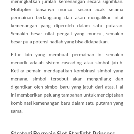
meningkatkan jumlah kemenangan secara signifikan.
Multiplier biasanya muncul secara acak selama
permainan berlangsung dan akan mengalikan nilai
kemenangan yang diperoleh dalam satu putaran.
Semakin besar nilai pengali yang muncul, semakin
besar pula potensi hadiah yang bisa didapatkan.
Fitur lain yang membuat permainan ini semakin
menarik adalah sistem cascading atau simbol jatuh.
Ketika pemain mendapatkan kombinasi simbol yang
menang, simbol tersebut akan menghilang dan
digantikan oleh simbol baru yang jatuh dari atas. Hal
ini memberikan peluang tambahan untuk menciptakan
kombinasi kemenangan baru dalam satu putaran yang
sama.
Strategi Bermain Slot Starlight Princess