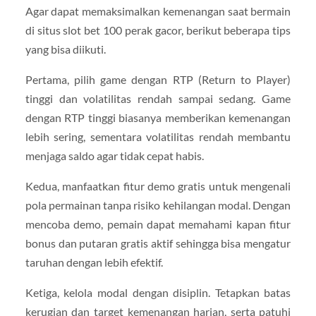
Agar dapat memaksimalkan kemenangan saat bermain
di situs slot bet 100 perak gacor, berikut beberapa tips
yang bisa diikuti.
Pertama, pilih game dengan RTP (Return to Player)
tinggi dan volatilitas rendah sampai sedang. Game
dengan RTP tinggi biasanya memberikan kemenangan
lebih sering, sementara volatilitas rendah membantu
menjaga saldo agar tidak cepat habis.
Kedua, manfaatkan fitur demo gratis untuk mengenali
pola permainan tanpa risiko kehilangan modal. Dengan
mencoba demo, pemain dapat memahami kapan fitur
bonus dan putaran gratis aktif sehingga bisa mengatur
taruhan dengan lebih efektif.
Ketiga, kelola modal dengan disiplin. Tetapkan batas
kerugian dan target kemenangan harian, serta patuhi