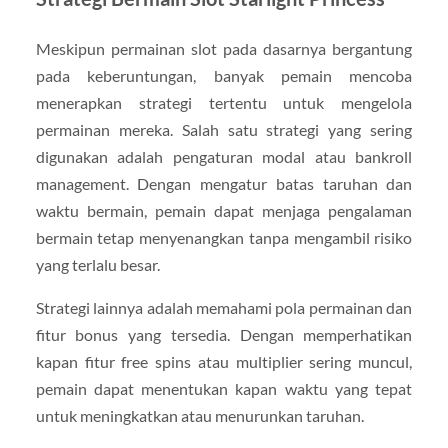
Meskipun permainan slot pada dasarnya bergantung
pada keberuntungan, banyak pemain mencoba
menerapkan strategi tertentu untuk mengelola
permainan mereka. Salah satu strategi yang sering
digunakan adalah pengaturan modal atau bankroll
management. Dengan mengatur batas taruhan dan
waktu bermain, pemain dapat menjaga pengalaman
bermain tetap menyenangkan tanpa mengambil risiko
yang terlalu besar.
Strategi lainnya adalah memahami pola permainan dan
fitur bonus yang tersedia. Dengan memperhatikan
kapan fitur free spins atau multiplier sering muncul,
pemain dapat menentukan kapan waktu yang tepat
untuk meningkatkan atau menurunkan taruhan.