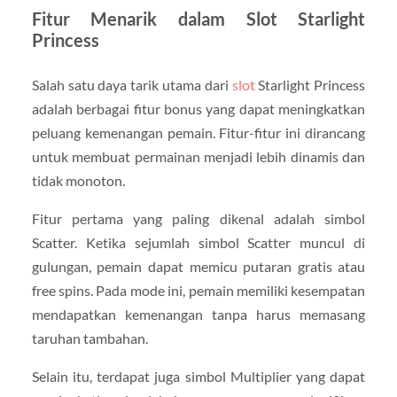
Fitur Menarik dalam Slot Starlight
Princess
Salah satu daya tarik utama dari
slot
Starlight Princess
adalah berbagai fitur bonus yang dapat meningkatkan
peluang kemenangan pemain. Fitur-fitur ini dirancang
untuk membuat permainan menjadi lebih dinamis dan
tidak monoton.
Fitur pertama yang paling dikenal adalah simbol
Scatter. Ketika sejumlah simbol Scatter muncul di
gulungan, pemain dapat memicu putaran gratis atau
free spins. Pada mode ini, pemain memiliki kesempatan
mendapatkan kemenangan tanpa harus memasang
taruhan tambahan.
Selain itu, terdapat juga simbol Multiplier yang dapat