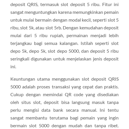
deposit QRIS, termasuk slot deposit 5 ribu. Fitur ini
sangat menguntungkan karena memungkinkan pemain
untuk mulai bermain dengan modal kecil, seperti slot 5
ribu, slot 5k, atau slot 5rb. Dengan kemudahan deposit
mulai dari 5 ribu rupiah, permainan menjadi lebih
terjangkau bagi semua kalangan. Istilah seperti slot
depo 5k, depo 5k, slot depo 5000, dan deposit 5 ribu
seringkali digunakan untuk menjelaskan jenis deposit
ini.
Keuntungan utama menggunakan slot deposit QRIS
5000 adalah proses transaksi yang cepat dan praktis.
Cukup dengan memindai QR code yang disediakan
oleh situs slot, deposit bisa langsung masuk tanpa
perlu mengisi data bank secara manual. Ini tentu
sangat membantu terutama bagi pemain yang ingin
bermain slot 5000 dengan mudah dan tanpa ribet.