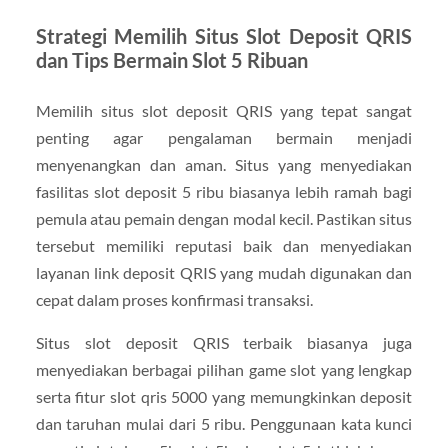
Strategi Memilih Situs Slot Deposit QRIS
dan Tips Bermain Slot 5 Ribuan
Memilih situs slot deposit QRIS yang tepat sangat
penting agar pengalaman bermain menjadi
menyenangkan dan aman. Situs yang menyediakan
fasilitas slot deposit 5 ribu biasanya lebih ramah bagi
pemula atau pemain dengan modal kecil. Pastikan situs
tersebut memiliki reputasi baik dan menyediakan
layanan link deposit QRIS yang mudah digunakan dan
cepat dalam proses konfirmasi transaksi.
Situs slot deposit QRIS terbaik biasanya juga
menyediakan berbagai pilihan game slot yang lengkap
serta fitur slot qris 5000 yang memungkinkan deposit
dan taruhan mulai dari 5 ribu. Penggunaan kata kunci