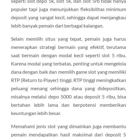
seperti slot depo 5k, slot 5k, dan slot 5rb tidak hanya
populer tapi juga menunjukkan fleksibilitas minimum
deposit yang sangat kecil, sehingga dapat menjangkau
lebih banyak pemain dari berbagai kalangan.
Selain memilih situs yang tepat, pemain juga harus
menerapkan strategi bermain yang efektif, terutama
saat bermain dengan modal kecil seperti slot 5 ribu.
Karena modal yang terbatas, penting untuk mengelola
dana dengan baik dan memilih game slot yang memiliki
RTP (Return to Player) tinggi. RTP tinggi meningkatkan
peluang menang sehingga dana yang didepositkan,
misalnya melalui depo 5000 atau deposit 5 ribu, bisa
bertahan lebih lama dan berpotensi memberikan
keuntungan lebih besar.
Memahami jenis slot yang dimainkan juga membantu
pemain mendapatkan hasil maksimal dari deposit 5