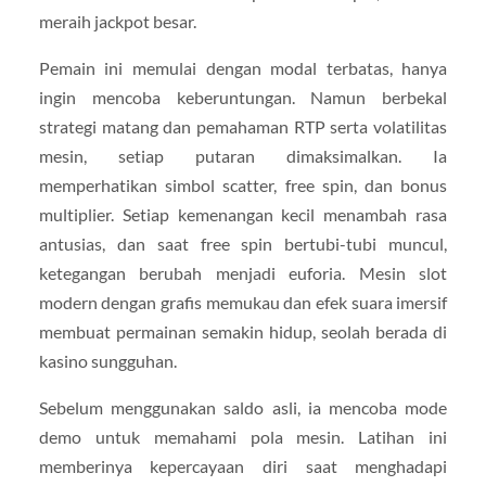
meraih jackpot besar.
Pemain ini memulai dengan modal terbatas, hanya
ingin mencoba keberuntungan. Namun berbekal
strategi matang dan pemahaman RTP serta volatilitas
mesin, setiap putaran dimaksimalkan. Ia
memperhatikan simbol scatter, free spin, dan bonus
multiplier. Setiap kemenangan kecil menambah rasa
antusias, dan saat free spin bertubi-tubi muncul,
ketegangan berubah menjadi euforia. Mesin slot
modern dengan grafis memukau dan efek suara imersif
membuat permainan semakin hidup, seolah berada di
kasino sungguhan.
Sebelum menggunakan saldo asli, ia mencoba mode
demo untuk memahami pola mesin. Latihan ini
memberinya kepercayaan diri saat menghadapi