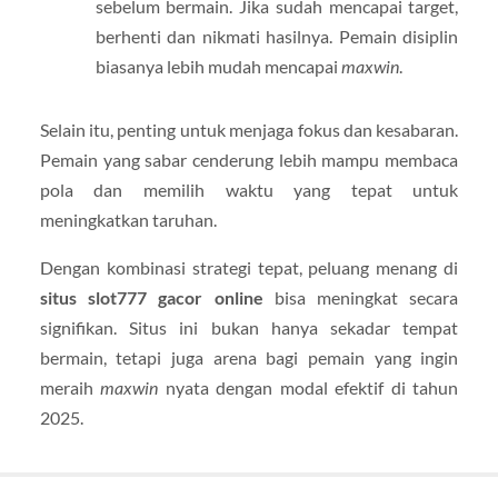
sebelum bermain. Jika sudah mencapai target,
berhenti dan nikmati hasilnya. Pemain disiplin
biasanya lebih mudah mencapai
maxwin
.
Selain itu, penting untuk menjaga fokus dan kesabaran.
Pemain yang sabar cenderung lebih mampu membaca
pola dan memilih waktu yang tepat untuk
meningkatkan taruhan.
Dengan kombinasi strategi tepat, peluang menang di
situs slot777 gacor online
bisa meningkat secara
signifikan. Situs ini bukan hanya sekadar tempat
bermain, tetapi juga arena bagi pemain yang ingin
meraih
maxwin
nyata dengan modal efektif di tahun
2025.