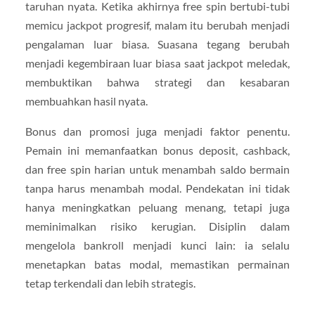
taruhan nyata. Ketika akhirnya free spin bertubi-tubi
memicu jackpot progresif, malam itu berubah menjadi
pengalaman luar biasa. Suasana tegang berubah
menjadi kegembiraan luar biasa saat jackpot meledak,
membuktikan bahwa strategi dan kesabaran
membuahkan hasil nyata.
Bonus dan promosi juga menjadi faktor penentu.
Pemain ini memanfaatkan bonus deposit, cashback,
dan free spin harian untuk menambah saldo bermain
tanpa harus menambah modal. Pendekatan ini tidak
hanya meningkatkan peluang menang, tetapi juga
meminimalkan risiko kerugian. Disiplin dalam
mengelola bankroll menjadi kunci lain: ia selalu
menetapkan batas modal, memastikan permainan
tetap terkendali dan lebih strategis.