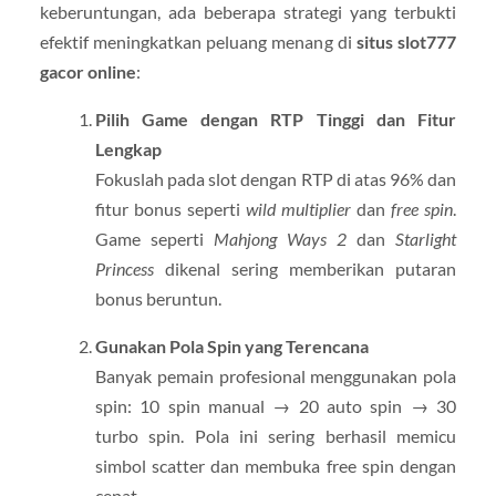
keberuntungan, ada beberapa strategi yang terbukti
efektif meningkatkan peluang menang di
situs slot777
gacor online
:
Pilih Game dengan RTP Tinggi dan Fitur
Lengkap
Fokuslah pada slot dengan RTP di atas 96% dan
fitur bonus seperti
wild multiplier
dan
free spin
.
Game seperti
Mahjong Ways 2
dan
Starlight
Princess
dikenal sering memberikan putaran
bonus beruntun.
Gunakan Pola Spin yang Terencana
Banyak pemain profesional menggunakan pola
spin: 10 spin manual → 20 auto spin → 30
turbo spin. Pola ini sering berhasil memicu
simbol scatter dan membuka free spin dengan
cepat.