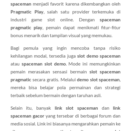
spaceman
menjadi favorit karena dikembangkan oleh
Pragmatic Play
, salah satu provider terkemuka di
industri game slot online. Dengan
spaceman
pragmatic play
, pemain dapat menikmati fitur-fitur
bonus menarik dan tampilan visual yang memukau.
Bagi pemula yang ingin mencoba tanpa risiko
kehilangan modal, tersedia juga
slot demo spaceman
atau
spaceman slot demo
. Mode ini memungkinkan
pemain merasakan sensasi bermain
slot spaceman
pragmatic
secara gratis. Melalui
demo slot spaceman
,
mereka bisa belajar pola permainan dan strategi
terbaik sebelum bermain dengan taruhan asli.
Selain itu, banyak
link slot spaceman
dan
link
spaceman gacor
yang tersebar di berbagai forum dan
media sosial. Link ini biasanya mengarahkan pemain ke