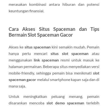
merasakan kombinasi antara hiburan dan potensi
keuntungan finansial.
Cara Akses Situs Spaceman dan Tips
Bermain Slot Spaceman Gacor
Akses ke
situs spaceman
kini semakin mudah. Pemain
hanya perlu mencari
situs slot spaceman
atau
menggunakan
link spaceman
resmi untuk masuk ke
halaman permainan. Beberapa situs menyediakan versi
mobile-friendly, sehingga pemain bisa menikmati
slot
spaceman gacor
melalui smartphone kapan saja dan di
mana saja.
Untuk meningkatkan peluang menang, pemain
disarankan mencoba
slot demo spaceman
terlebih