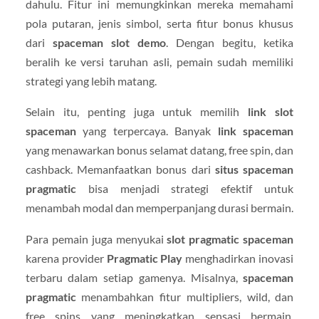
dahulu. Fitur ini memungkinkan mereka memahami
pola putaran, jenis simbol, serta fitur bonus khusus
dari
spaceman slot demo
. Dengan begitu, ketika
beralih ke versi taruhan asli, pemain sudah memiliki
strategi yang lebih matang.
Selain itu, penting juga untuk memilih
link slot
spaceman
yang terpercaya. Banyak
link spaceman
yang menawarkan bonus selamat datang, free spin, dan
cashback. Memanfaatkan bonus dari
situs spaceman
pragmatic
bisa menjadi strategi efektif untuk
menambah modal dan memperpanjang durasi bermain.
Para pemain juga menyukai
slot pragmatic spaceman
karena provider
Pragmatic Play
menghadirkan inovasi
terbaru dalam setiap gamenya. Misalnya,
spaceman
pragmatic
menambahkan fitur multipliers, wild, dan
free spins yang meningkatkan sensasi bermain.