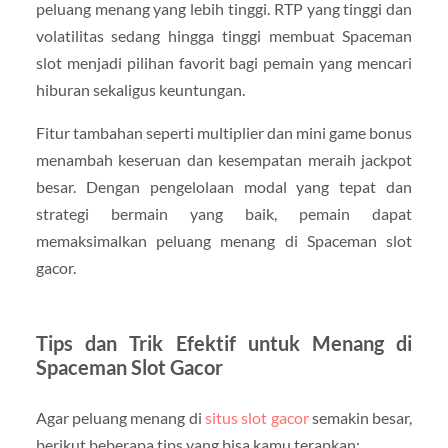
peluang menang yang lebih tinggi. RTP yang tinggi dan
volatilitas sedang hingga tinggi membuat Spaceman
slot menjadi pilihan favorit bagi pemain yang mencari
hiburan sekaligus keuntungan.
Fitur tambahan seperti multiplier dan mini game bonus
menambah keseruan dan kesempatan meraih jackpot
besar. Dengan pengelolaan modal yang tepat dan
strategi bermain yang baik, pemain dapat
memaksimalkan peluang menang di Spaceman slot
gacor.
Tips dan Trik Efektif untuk Menang di
Spaceman Slot Gacor
Agar peluang menang di
situs slot gacor
semakin besar,
berikut beberapa tips yang bisa kamu terapkan: