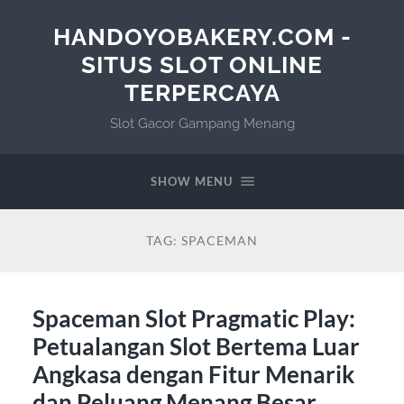
HANDOYOBAKERY.COM -
SITUS SLOT ONLINE
TERPERCAYA
Slot Gacor Gampang Menang
SHOW MENU
TAG:
SPACEMAN
Spaceman Slot Pragmatic Play:
Petualangan Slot Bertema Luar
Angkasa dengan Fitur Menarik
dan Peluang Menang Besar