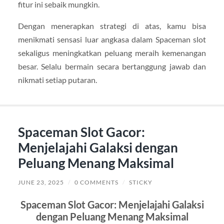
fitur ini sebaik mungkin.
Dengan menerapkan strategi di atas, kamu bisa
menikmati sensasi luar angkasa dalam Spaceman slot
sekaligus meningkatkan peluang meraih kemenangan
besar. Selalu bermain secara bertanggung jawab dan
nikmati setiap putaran.
Spaceman Slot Gacor:
Menjelajahi Galaksi dengan
Peluang Menang Maksimal
JUNE 23, 2025
/
0 COMMENTS
/
STICKY
Spaceman Slot Gacor: Menjelajahi Galaksi
dengan Peluang Menang Maksimal