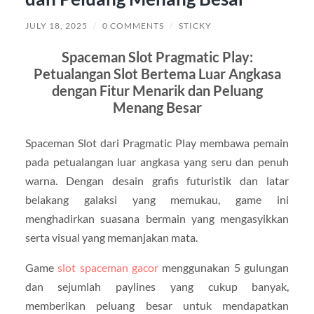
JULY 18, 2025
/
0 COMMENTS
/
STICKY
Spaceman Slot Pragmatic Play:
Petualangan Slot Bertema Luar Angkasa
dengan Fitur Menarik dan Peluang
Menang Besar
Spaceman Slot dari Pragmatic Play membawa pemain
pada petualangan luar angkasa yang seru dan penuh
warna. Dengan desain grafis futuristik dan latar
belakang galaksi yang memukau, game ini
menghadirkan suasana bermain yang mengasyikkan
serta visual yang memanjakan mata.
Game
slot spaceman gacor
menggunakan 5 gulungan
dan sejumlah paylines yang cukup banyak,
memberikan peluang besar untuk mendapatkan