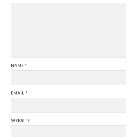
NAME
*
EMAIL
*
WEBSITE