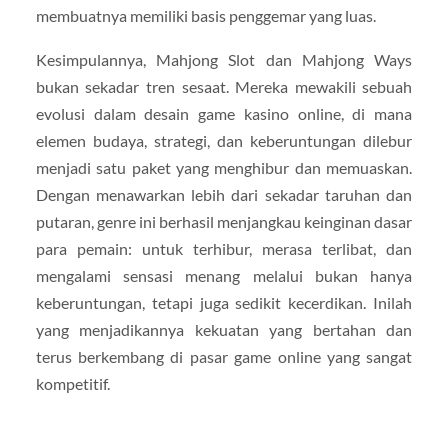
membuatnya memiliki basis penggemar yang luas.
Kesimpulannya, Mahjong Slot dan Mahjong Ways
bukan sekadar tren sesaat. Mereka mewakili sebuah
evolusi dalam desain game kasino online, di mana
elemen budaya, strategi, dan keberuntungan dilebur
menjadi satu paket yang menghibur dan memuaskan.
Dengan menawarkan lebih dari sekadar taruhan dan
putaran, genre ini berhasil menjangkau keinginan dasar
para pemain: untuk terhibur, merasa terlibat, dan
mengalami sensasi menang melalui bukan hanya
keberuntungan, tetapi juga sedikit kecerdikan. Inilah
yang menjadikannya kekuatan yang bertahan dan
terus berkembang di pasar game online yang sangat
kompetitif.