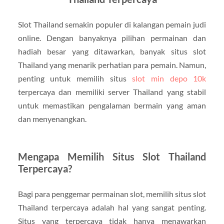
Slot Thailand semakin populer di kalangan pemain judi
online. Dengan banyaknya pilihan permainan dan
hadiah besar yang ditawarkan, banyak situs slot
Thailand yang menarik perhatian para pemain. Namun,
penting untuk memilih situs
slot min depo 10k
terpercaya dan memiliki server Thailand yang stabil
untuk memastikan pengalaman bermain yang aman
dan menyenangkan.
Mengapa Memilih Situs Slot Thailand
Terpercaya?
Bagi para penggemar permainan slot, memilih situs slot
Thailand terpercaya adalah hal yang sangat penting.
Situs yang terpercaya tidak hanya menawarkan