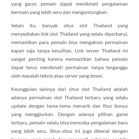
yang gacor, pemain dapat menikmati pengalaman
bermain yang lebih seru dan menguntungkan.
Selain itu, banyak situs slot Thailand yang
menyediakan link slot Thailand yang selalu diperbarui,
memastikan para pemain bisa mengakses permainan
kapan saja tanpa kesulitan. Link server Thailand ini
sangat penting karena memastikan bahwa pemain
dapat terus menikmati permainan tanpa terganggu
oleh masalah teknis atau server yang down.
Keunggulan lainnya dari situs slot Thailand adalah
adanya permainan slot Thailand terbaru yang selalu
update dengan tema-tema menarik dan fitur bonus
yang menggiurkan. Dengan adanya pilihan game
terbaru, pemain selalu bisa mencoba pengalaman baru
yang lebih seru. Situs-situs ini juga dikenal dengan