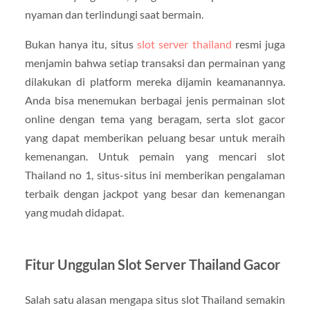
nyaman dan terlindungi saat bermain.
Bukan hanya itu, situs
slot server thailand
resmi juga
menjamin bahwa setiap transaksi dan permainan yang
dilakukan di platform mereka dijamin keamanannya.
Anda bisa menemukan berbagai jenis permainan slot
online dengan tema yang beragam, serta slot gacor
yang dapat memberikan peluang besar untuk meraih
kemenangan. Untuk pemain yang mencari slot
Thailand no 1, situs-situs ini memberikan pengalaman
terbaik dengan jackpot yang besar dan kemenangan
yang mudah didapat.
Fitur Unggulan Slot Server Thailand Gacor
Salah satu alasan mengapa situs slot Thailand semakin