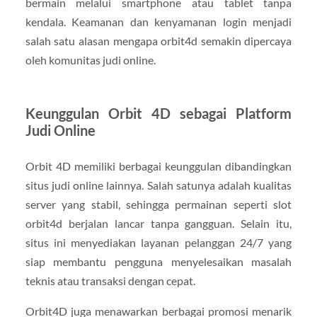
bermain melalui smartphone atau tablet tanpa
kendala. Keamanan dan kenyamanan login menjadi
salah satu alasan mengapa orbit4d semakin dipercaya
oleh komunitas judi online.
Keunggulan Orbit 4D sebagai Platform
Judi Online
Orbit 4D memiliki berbagai keunggulan dibandingkan
situs judi online lainnya. Salah satunya adalah kualitas
server yang stabil, sehingga permainan seperti slot
orbit4d berjalan lancar tanpa gangguan. Selain itu,
situs ini menyediakan layanan pelanggan 24/7 yang
siap membantu pengguna menyelesaikan masalah
teknis atau transaksi dengan cepat.
Orbit4D juga menawarkan berbagai promosi menarik