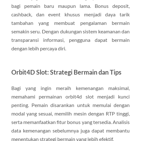
bagi pemain baru maupun lama. Bonus deposit,
cashback, dan event khusus menjadi daya tarik
tambahan yang membuat pengalaman bermain
semakin seru. Dengan dukungan sistem keamanan dan
transparansi informasi, pengguna dapat bermain
dengan lebih percaya diri.
Orbit4D Slot: Strategi Bermain dan Tips
Bagi yang ingin meraih kemenangan maksimal,
memahami permainan orbit4d slot menjadi kunci
penting. Pemain disarankan untuk memulai dengan
modal yang sesuai, memilih mesin dengan RTP tinggi,
serta memanfaatkan fitur bonus yang tersedia. Analisis
data kemenangan sebelumnya juga dapat membantu
menentukan strategi bermain yang lebih efektif.