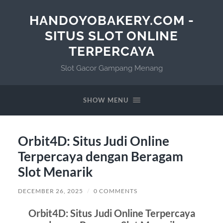
HANDOYOBAKERY.COM -
SITUS SLOT ONLINE
TERPERCAYA
Slot Gacor Gampang Menang
SHOW MENU
Orbit4D: Situs Judi Online
Terpercaya dengan Beragam
Slot Menarik
DECEMBER 26, 2025
/
0 COMMENTS
Orbit4D: Situs Judi Online Terpercaya