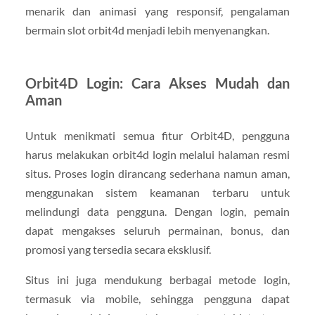
menarik dan animasi yang responsif, pengalaman
bermain slot orbit4d menjadi lebih menyenangkan.
Orbit4D Login: Cara Akses Mudah dan
Aman
Untuk menikmati semua fitur Orbit4D, pengguna
harus melakukan orbit4d login melalui halaman resmi
situs. Proses login dirancang sederhana namun aman,
menggunakan sistem keamanan terbaru untuk
melindungi data pengguna. Dengan login, pemain
dapat mengakses seluruh permainan, bonus, dan
promosi yang tersedia secara eksklusif.
Situs ini juga mendukung berbagai metode login,
termasuk via mobile, sehingga pengguna dapat