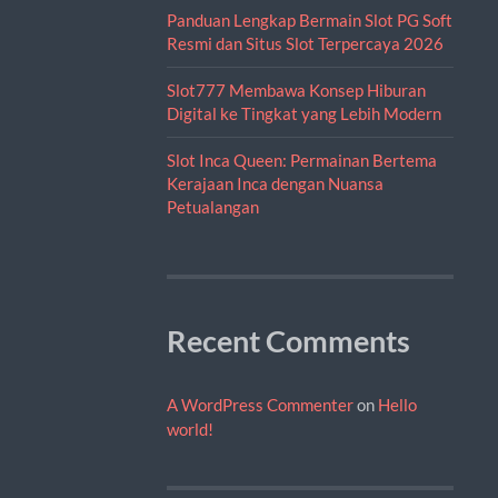
Panduan Lengkap Bermain Slot PG Soft
Resmi dan Situs Slot Terpercaya 2026
Slot777 Membawa Konsep Hiburan
Digital ke Tingkat yang Lebih Modern
Slot Inca Queen: Permainan Bertema
Kerajaan Inca dengan Nuansa
Petualangan
Recent Comments
A WordPress Commenter
on
Hello
world!