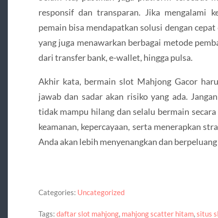
responsif dan transparan. Jika mengalami 
pemain bisa mendapatkan solusi dengan cepat 
yang juga menawarkan berbagai metode pemb
dari transfer bank, e-wallet, hingga pulsa.
Akhir kata, bermain slot Mahjong Gacor har
jawab dan sadar akan risiko yang ada. Jang
tidak mampu hilang dan selalu bermain secar
keamanan, kepercayaan, serta menerapkan stra
Anda akan lebih menyenangkan dan berpeluan
Categories:
Uncategorized
Tags:
daftar slot mahjong
,
mahjong scatter hitam
,
situs 