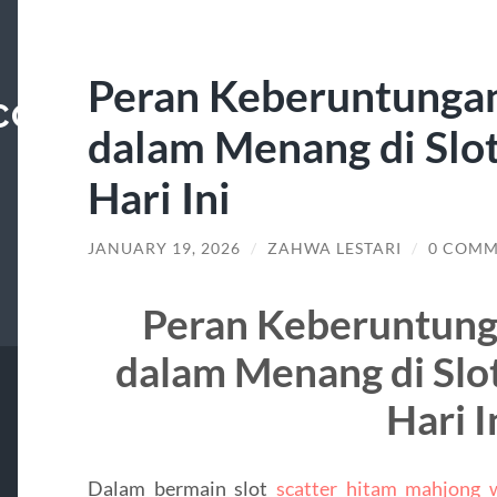
Peran Keberuntungan
COM
dalam Menang di Slo
Hari Ini
JANUARY 19, 2026
/
ZAHWA LESTARI
/
0 COMM
Peran Keberuntunga
dalam Menang di Slo
Hari I
Dalam bermain slot
scatter hitam mahjong 