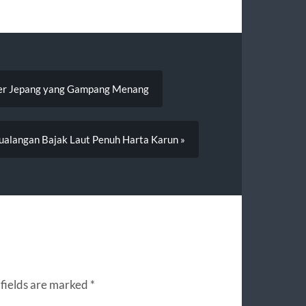
rver Jepang yang Gampang Menang
tualangan Bajak Laut Penuh Harta Karun »
fields are marked
*