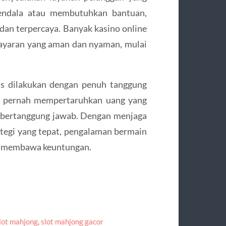
kendala atau membutuhkan bantuan,
dan terpercaya. Banyak kasino online
ayaran yang aman dan nyaman, mulai
us dilakukan dengan penuh tanggung
an pernah mempertaruhkan uang yang
a bertanggung jawab. Dengan menjaga
tegi yang tepat, pengalaman bermain
g membawa keuntungan.
slot mahjong
,
slot mahjong gacor