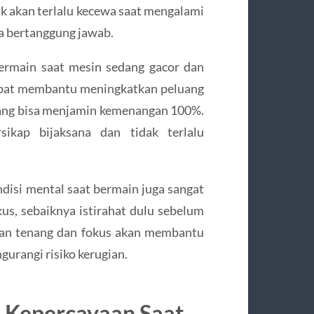
k akan terlalu kecewa saat mengalami
ra bertanggung jawab.
ermain saat mesin sedang gacor dan
apat membantu meningkatkan peluang
i yang bisa menjamin kemenangan 100%.
sikap bijaksana dan tidak terlalu
ndisi mental saat bermain juga sangat
okus, sebaiknya istirahat dulu sebelum
aan tenang dan fokus akan membantu
urangi risiko kerugian.
 Kepercayaan Saat