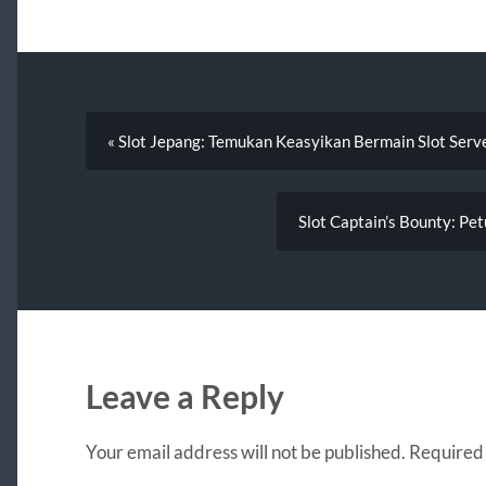
« Slot Jepang: Temukan Keasyikan Bermain Slot Se
Slot Captain’s Bounty: Pe
Leave a Reply
Your email address will not be published.
Required 