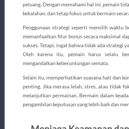
peluang. Dengan memahami hal ini, pemain tida
kekalahan, dan tetap fokus untuk bermain seca
Penggunaan strategi seperti memilih waktu b
memanfaatkan fitur bonus secara maksimal d
sukses. Tetapi, ingat bahwa tidak ada strateg
Oleh karena itu, pemain harus selalu ber
mengandalkan keberuntungan semata.
Selain itu, memperhatikan suasana hati dan ko
penting. Jika merasa lelah, stres, atau tidak f
melanjutkan permainan. Bermain dalam kead
pengambilan keputusan yang lebih baik dan meng
Menjaga Keamanan dan