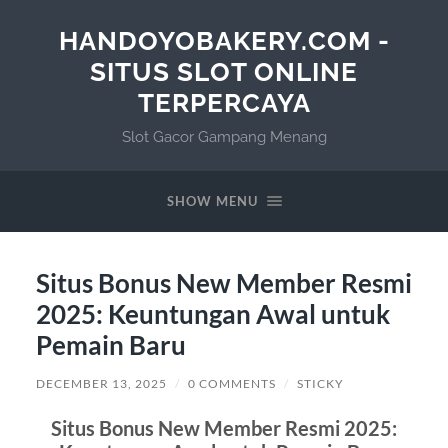
HANDOYOBAKERY.COM -
SITUS SLOT ONLINE
TERPERCAYA
Slot Gacor Gampang Menang
SHOW MENU
Situs Bonus New Member Resmi
2025: Keuntungan Awal untuk
Pemain Baru
DECEMBER 13, 2025
/
0 COMMENTS
/
STICKY
Situs Bonus New Member Resmi 2025: