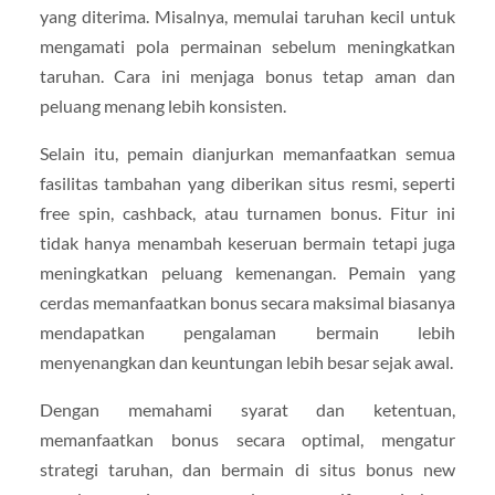
yang diterima. Misalnya, memulai taruhan kecil untuk
mengamati pola permainan sebelum meningkatkan
taruhan. Cara ini menjaga bonus tetap aman dan
peluang menang lebih konsisten.
Selain itu, pemain dianjurkan memanfaatkan semua
fasilitas tambahan yang diberikan situs resmi, seperti
free spin, cashback, atau turnamen bonus. Fitur ini
tidak hanya menambah keseruan bermain tetapi juga
meningkatkan peluang kemenangan. Pemain yang
cerdas memanfaatkan bonus secara maksimal biasanya
mendapatkan pengalaman bermain lebih
menyenangkan dan keuntungan lebih besar sejak awal.
Dengan memahami syarat dan ketentuan,
memanfaatkan bonus secara optimal, mengatur
strategi taruhan, dan bermain di situs bonus new