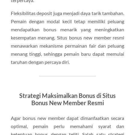
terpercaya.
Fleksibilitas deposit juga menjadi daya tarik tambahan.
Pemain dengan modal kecil tetap memiliki peluang
mendapatkan bonus menarik yang meningkatkan
kesempatan menang. Situs bonus new member resmi
menawarkan mekanisme permainan fair dan peluang
menang tinggi, sehingga pemain baru dapat memulai
taruhan dengan percaya diri.
Strategi Maksimalkan Bonus di Situs
Bonus New Member Resmi
Agar bonus new member dapat dimanfaatkan secara
optimal, pemain perlu memahami syarat dan
ketentuan bonus dengan teliti. Salah satu strategi