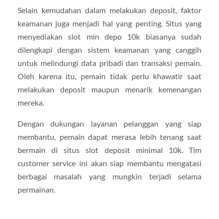
Selain kemudahan dalam melakukan deposit, faktor
keamanan juga menjadi hal yang penting. Situs yang
menyediakan slot min depo 10k biasanya sudah
dilengkapi dengan sistem keamanan yang canggih
untuk melindungi data pribadi dan transaksi pemain.
Oleh karena itu, pemain tidak perlu khawatir saat
melakukan deposit maupun menarik kemenangan
mereka.
Dengan dukungan layanan pelanggan yang siap
membantu, pemain dapat merasa lebih tenang saat
bermain di situs slot deposit minimal 10k. Tim
customer service ini akan siap membantu mengatasi
berbagai masalah yang mungkin terjadi selama
permainan.