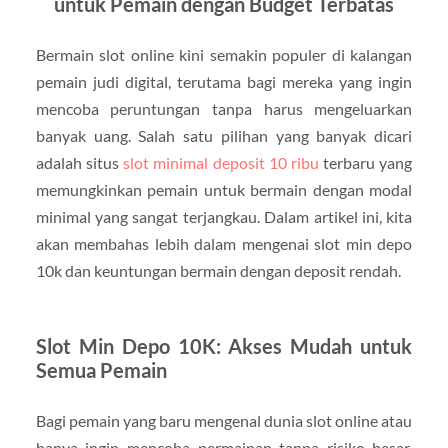
untuk Pemain dengan Budget Terbatas
Bermain slot online kini semakin populer di kalangan
pemain judi digital, terutama bagi mereka yang ingin
mencoba peruntungan tanpa harus mengeluarkan
banyak uang. Salah satu pilihan yang banyak dicari
adalah situs
slot minimal deposit 10 ribu
terbaru
yang
memungkinkan pemain untuk bermain dengan modal
minimal yang sangat terjangkau. Dalam artikel ini, kita
akan membahas lebih dalam mengenai slot min depo
10k dan keuntungan bermain dengan deposit rendah.
Slot Min Depo 10K: Akses Mudah untuk
Semua Pemain
Bagi pemain yang baru mengenal dunia slot online atau
hanya ingin mencoba permainan tanpa risiko besar,