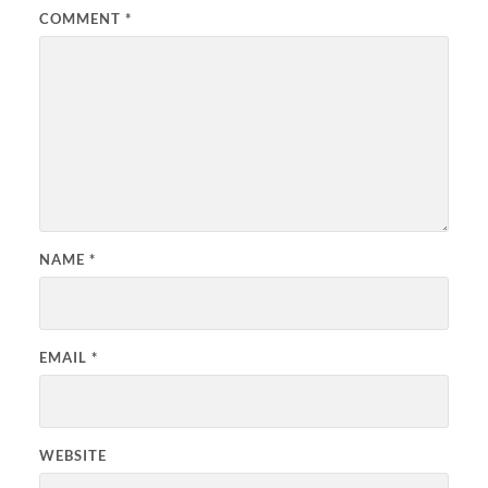
COMMENT
*
NAME
*
EMAIL
*
WEBSITE