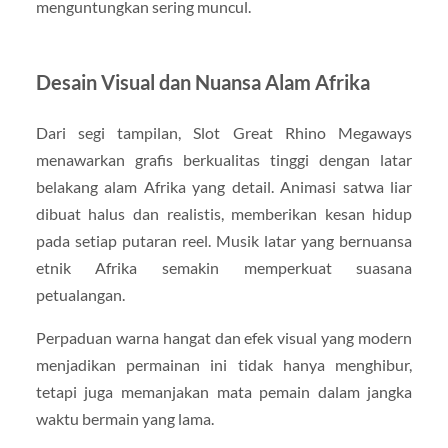
menguntungkan sering muncul.
Desain Visual dan Nuansa Alam Afrika
Dari segi tampilan, Slot Great Rhino Megaways
menawarkan grafis berkualitas tinggi dengan latar
belakang alam Afrika yang detail. Animasi satwa liar
dibuat halus dan realistis, memberikan kesan hidup
pada setiap putaran reel. Musik latar yang bernuansa
etnik Afrika semakin memperkuat suasana
petualangan.
Perpaduan warna hangat dan efek visual yang modern
menjadikan permainan ini tidak hanya menghibur,
tetapi juga memanjakan mata pemain dalam jangka
waktu bermain yang lama.