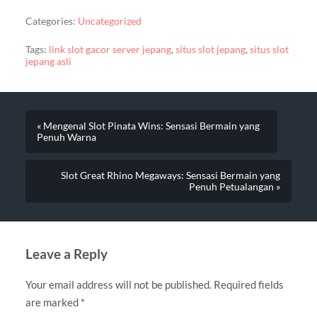
Categories:
Uncategorized
Tags:
link slot gacor server jepang
,
situs slot jepang
,
situs slot
jepang asli
« Mengenal Slot Pinata Wins: Sensasi Bermain yang
Penuh Warna
Slot Great Rhino Megaways: Sensasi Bermain yang
Penuh Petualangan »
Leave a Reply
Your email address will not be published.
Required fields
are marked
*